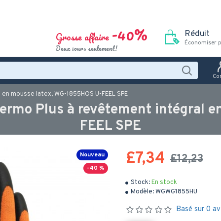
-40%
Réduit
Grosse affaire
Économiser p
Deux jours seulement!
Co
l en mousse latex, WG-1855HOS U-FEEL SPE
rmo Plus à revêtement intégral 
FEEL SPE
£7,34
Nouveau
£12,23
-40 %
Stock:
En stock
Modèle:
WGWG1855HU
Basé sur 0 av