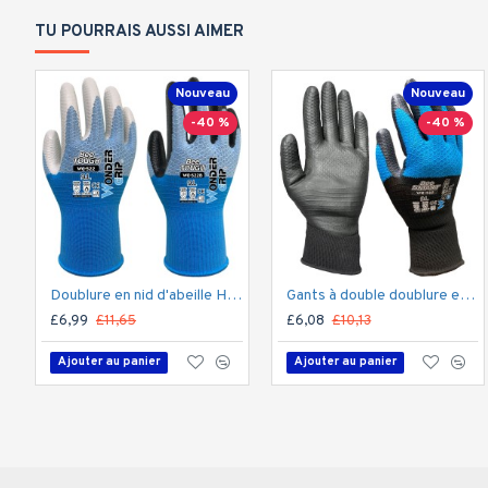
TU POURRAIS AUSSI AIMER
Nouveau
Nouveau
-40 %
-40 %
Doublure en nid d'abeille Hi Tech, revêtement en nitrile gaufré BeeTough, WG-522B BEE-TOUGH
Gants à double doublure en latex haute densité pour réduire la fatigue, WG-422 BEE-SMART
£6,99
£11,65
£6,08
£10,13
Ajouter au panier
Ajouter au panier