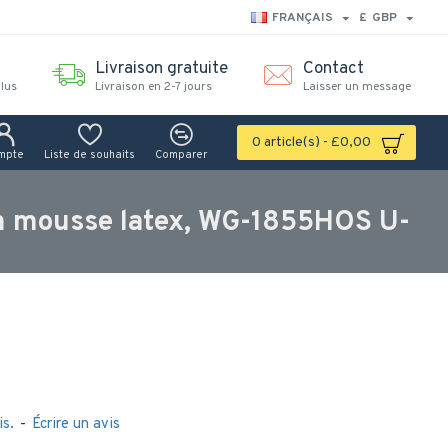
FRANÇAIS
£
GBP
Livraison gratuite
Contact
lus
Livraison en 2-7 jours
Laisser un message
0 article(s) - £0,00
mpte
Liste de souhaits
Comparer
en mousse latex, WG-1855HOS U-
is.
-
Écrire un avis