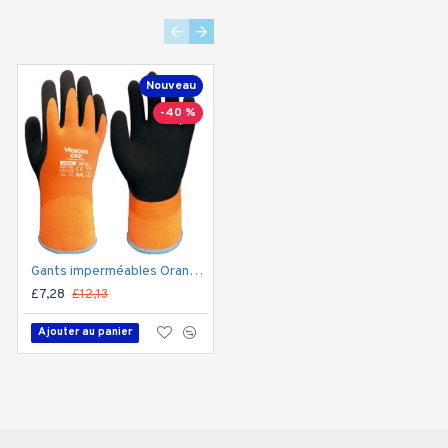
Nouveau
Nouveau
-40 %
-40 %
Gants imperméables Orange Thermo Plus à revêtement intégral en mousse latex, WG338
Gants imperméables Vert Thermo Plus à revêtement intégral en mousse latex, WG-1855HYS U-FEEL SPE
£7,28
£12,13
£7,40
£12,33
Ajouter au panier
Ajouter au panier