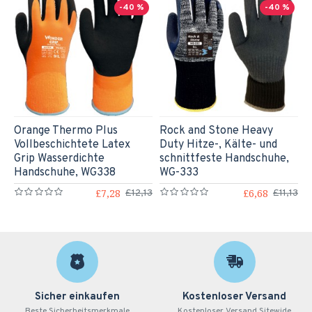
-40 %
-40 %
Orange Thermo Plus
Rock and Stone Heavy
Vollbeschichtete Latex
Duty Hitze-, Kälte- und
Grip Wasserdichte
schnittfeste Handschuhe,
Handschuhe, WG338
WG-333
£7,28
£6,68
£12,13
£11,13
Sicher einkaufen
Kostenloser Versand
Beste Sicherheitsmerkmale
Kostenloser Versand Sitewide