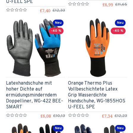
U-FEEL SPE
£6,99
£11,65
£7,40
£12,33
Neu
Neu
-40 %
-40 %
Latexhandschuhe mit
Orange Thermo Plus
hoher Dichte auf
Vollbeschichtete Latex
ermüdungsminderndem
Grip Wasserdichte
Doppelliner, WG-422 BEE-
Handschuhe, WG-1855HOS
SMART
U-FEEL SPE
£6,08
£7,34
£10,13
£12,23
Neu
Neu