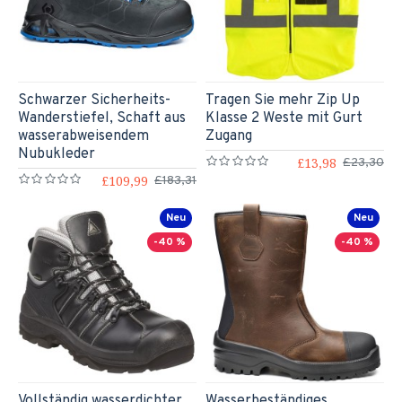
Schwarzer Sicherheits-
Tragen Sie mehr Zip Up
Wanderstiefel, Schaft aus
Klasse 2 Weste mit Gurt
wasserabweisendem
Zugang
Nubukleder
£13,98
£23,30
£109,99
£183,31
Neu
Neu
-40 %
-40 %
Vollständig wasserdichter
Wasserbeständiges,