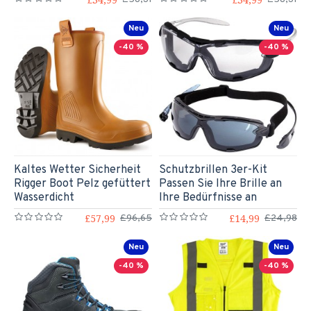
Neu
Neu
-40 %
-40 %
Kaltes Wetter Sicherheit
Schutzbrillen 3er-Kit
Rigger Boot Pelz gefüttert
Passen Sie Ihre Brille an
Wasserdicht
Ihre Bedürfnisse an
£57,99
£14,99
£96,65
£24,98
Neu
Neu
-40 %
-40 %