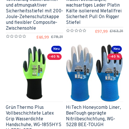
und atmungsaktiver
wachsartiges Leder Platin
Sicherheitsstiefel mit 200-
Kälte isolierend Metallfrei
Joule-Zehenschutzkappe
Sicherheit Pull On Rigger
und flexibler Composite-
Stiefel
Zwischensohle
£97,99
£163,31
£46,99
£78,31
Neu
Neu
-40 %
-40 %
Grün Thermo Plus
Hi Tech Honeycomb Liner,
Vollbeschichtete Latex
BeeTough geprägte
Grip Wasserdichte
Nitrilbeschichtung, WG-
Handschuhe, WG-1855HYS
522B BEE-TOUGH