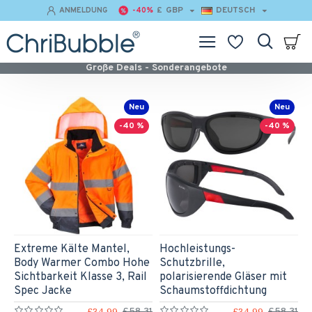
£
GBP
DEUTSCH
ANMELDUNG
-40%
Große Deals - Sonderangebote
Neu
Neu
-40 %
-40 %
Extreme Kälte Mantel,
Hochleistungs-
Body Warmer Combo Hohe
Schutzbrille,
Sichtbarkeit Klasse 3, Rail
polarisierende Gläser mit
Spec Jacke
Schaumstoffdichtung
£34,99
£34,99
£58,31
£58,31