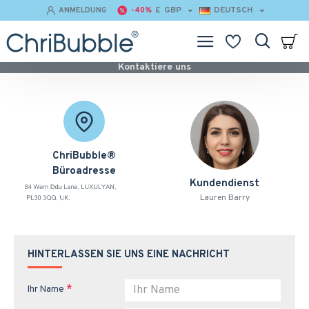
£
GBP
DEUTSCH
ANMELDUNG
-40%
Kontaktiere uns
ChriBubble®️
Büroadresse
Kundendienst
Lauren Barry
HINTERLASSEN SIE UNS EINE NACHRICHT
Ihr Name