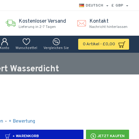
DEUTSCH
£
GBP
Kostenloser Versand
Kontakt
Lieferung in 2-7 Tagen
Nachricht hinterlassen
0 Artikel - £0,00
Konto
Wunschzettel
Vergleichen Sie
ert Wasserdicht
en
-
+ Bewertung
+ WARENKORB
JETZT KAUFEN