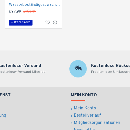
Wasserbeständiges, wachsartiges Leder Platin Kälte isolierend Metallfrei Sicherheit Pull On Rigger Stiefel
£97,99
£163,31
+ Warenkorb
Kostenloser Versand
Kostenlose Rücks
ostenloser Versand Sitewide
Problemloser Umtausch
ENST
MEIN KONTO
Mein Konto
ung
Bestellverlauf
Mitgliedsorganisationen