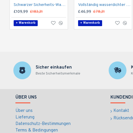
Schwarzer Sicherheits-Wanderstiefel, Schaft aus wasserabweisendem Nubukleder
Vollständig wasserdichter und atmungsaktiver Sicherheitsstiefel mit 200-Joule-Zehenschutzkappe und flexibler Composite-Zwischensohle
£109,99
£183,31
£46,99
£78,31
+ Warenkorb
+ Warenkorb
Sicher einkaufen
Beste Sicherheitsmerkmale
K
ÜBER UNS
KUNDENDI
Über uns
Kontakt
Lieferung
Rücksend
Datenschutz-Bestimmungen
Terms & Bedingungen