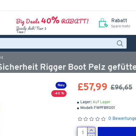
40%
Big Deals
RABATT!
Rabatt
Spare mehr
Beeile dich! Nur 2
Tage!
ht
Sicherheit Rigger Boot Pelz gefütt
£57,99
Neu
£96,65
-40 %
Lager:
Auf Lager
Modell:
FWPFBR001
0 Bewertung